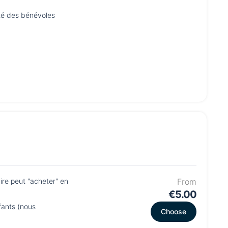
ité des bénévoles
aire peut "acheter" en
From
€5.00
fants (nous
Choose