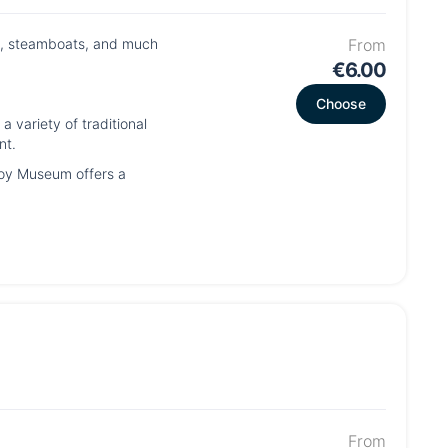
rs, steamboats, and much
From
€6.00
Choose
 variety of traditional
nt.
 Toy Museum offers a
From