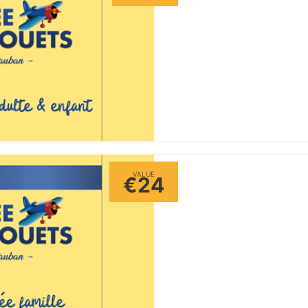
VALUE
€24