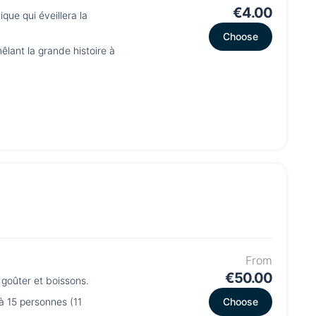
€4.00
ue qui éveillera la
Choose
lant la grande histoire à
From
€50.00
 goûter et boissons.
à 15 personnes (11
Choose