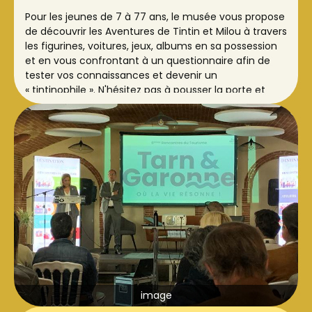
Pour les jeunes de 7 à 77 ans, le musée vous propose
de découvrir les Aventures de Tintin et Milou à travers
les figurines, voitures, jeux, albums en sa possession
et en vous confrontant à un questionnaire afin de
tester vos connaissances et devenir un
« tintinophile ». N'hésitez pas à pousser la porte et
découvrir le monde des jouets en vous amusant !
Le 31 octobre le musée se mettra aussi aux couleurs
d'Halloween pour le plaisir des plus petits.
image