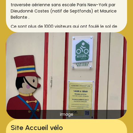
traversée aérienne sans escale Paris New-York par
Dieudonné Costes (natif de Septfonds) et Maurice
Bellonte .
Ce sont plus de 1000 visiteurs qui ont foulé le sol de
l'aérodrome de Septfonds mis à disposition par son
propriétaire M. Yves Berry. Tous ont pu se régaler les
yeux, les oreilles et les papilles, dans un lieu vaste et
agréable, et une ambiance calme et conviviale.
Notre stand a fait la joie des enfants avec les jeux en
bois que nous avions amenés et de tous avec notre
invitation à venir ou revenir découvrir le musée.
image
Site Accueil vélo