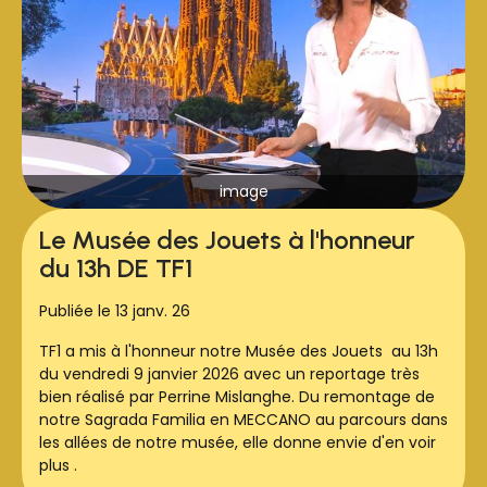
image
Le Musée des Jouets à l'honneur
du 13h DE TF1
Publiée le 13 janv. 26
TF1 a mis à l'honneur notre Musée des Jouets au 13h
du vendredi 9 janvier 2026 avec un reportage très
bien réalisé par Perrine Mislanghe. Du remontage de
notre Sagrada Familia en MECCANO au parcours dans
les allées de notre musée, elle donne envie d'en voir
plus .