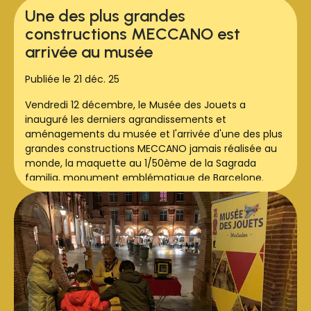
Une des plus grandes
constructions MECCANO est
arrivée au musée
Publiée le 21 déc. 25
Vendredi 12 décembre, le Musée des Jouets a
inauguré les derniers agrandissements et
aménagements du musée et l'arrivée d'une des plus
grandes constructions MECCANO jamais réalisée au
monde, la maquette au 1/50ème de la Sagrada
familia, monument emblématique de Barcelone.
Cette maquette a été réalisée en 1992 par 3 amis
membres du CAM (Club des Amis du Meccano).
Une très belle soirée, lancée avec beaucoup
d'émotion par Gérard Misraï, fondateur et âme du
musée.