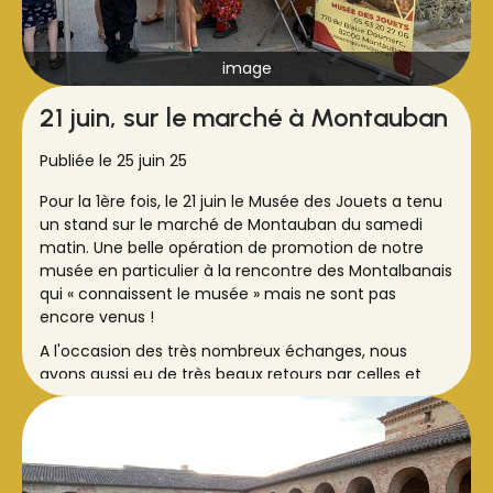
image
21 juin, sur le marché à Montauban
Publiée le 25 juin 25
Pour la 1ère fois, le 21 juin le Musée des Jouets a tenu
un stand sur le marché de Montauban du samedi
matin. Une belle opération de promotion de notre
musée en particulier à la rencontre des Montalbanais
qui « connaissent le musée » mais ne sont pas
encore venus !
A l'occasion des très nombreux échanges, nous
avons aussi eu de très beaux retours par celles et
ceux qui avaient déjà fait la visite.
Merci à toutes et tous les bénévoles qui ont pu
participer à cette opération, au clown « Bobo »
notamment. RDV au 11 octobre pour une nouvelle