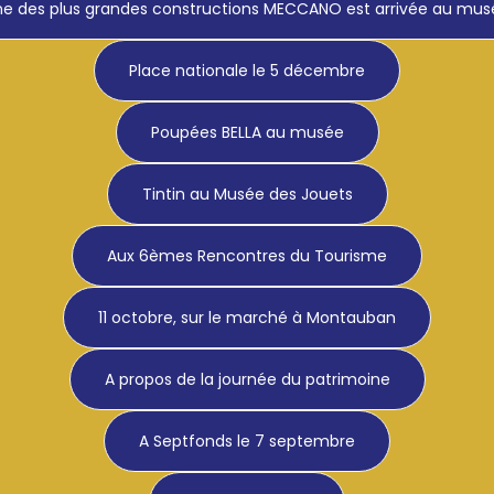
ne des plus grandes constructions MECCANO est arrivée au mus
Place nationale le 5 décembre
Poupées BELLA au musée
Tintin au Musée des Jouets
Aux 6èmes Rencontres du Tourisme
11 octobre, sur le marché à Montauban
A propos de la journée du patrimoine
A Septfonds le 7 septembre