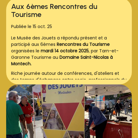
Aux 6èmes Rencontres du
Tourisme
Publiée le 15 oct. 25
Le Musée des Jouets a répondu présent et a
participé aux 6èmes
Rencontres du Tourisme
organisées le
mardi 14 octobre 2025
, par Tarn-et-
Garonne Tourisme au
Domaine Saint-Nicolas à
Montech.
Riche journée autour de conférences, d'ateliers et
des temps d'échanges entre socio-professionnels du
Tourisme, élus, intervenants.
Utilisation et opportunités de l'intelligence artificielle,
leviers de l'économie touristique en Tarn-et-
Garonne, notamment, étaient au programme.