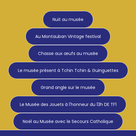
Nuit au musée
Au Montauban Vintage festival
Chasse aux œufs au musée
Le musée présent à Tchin Tchin & Guinguettes
Grand angle sur le musée
Le Musée des Jouets à l'honneur du 13h DE TF1
Noël au Musée avec le Secours Catholique